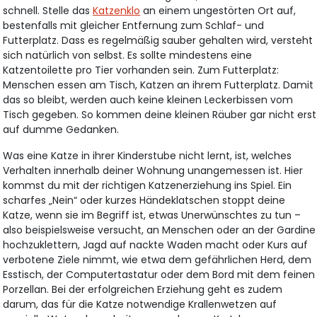
schnell. Stelle das
Katzenklo
an einem ungestörten Ort auf,
bestenfalls mit gleicher Entfernung zum Schlaf- und
Futterplatz. Dass es regelmäßig sauber gehalten wird, versteht
sich natürlich von selbst. Es sollte mindestens eine
Katzentoilette pro Tier vorhanden sein. Zum Futterplatz:
Menschen essen am Tisch, Katzen an ihrem Futterplatz. Damit
das so bleibt, werden auch keine kleinen Leckerbissen vom
Tisch gegeben. So kommen deine kleinen Räuber gar nicht erst
auf dumme Gedanken.
Was eine Katze in ihrer Kinderstube nicht lernt, ist, welches
Verhalten innerhalb deiner Wohnung unangemessen ist. Hier
kommst du mit der richtigen Katzenerziehung ins Spiel. Ein
scharfes „Nein“ oder kurzes Händeklatschen stoppt deine
Katze, wenn sie im Begriff ist, etwas Unerwünschtes zu tun –
also beispielsweise versucht, an Menschen oder an der Gardine
hochzuklettern, Jagd auf nackte Waden macht oder Kurs auf
verbotene Ziele nimmt, wie etwa dem gefährlichen Herd, dem
Esstisch, der Computertastatur oder dem Bord mit dem feinen
Porzellan. Bei der erfolgreichen Erziehung geht es zudem
darum, das für die Katze notwendige Krallenwetzen auf