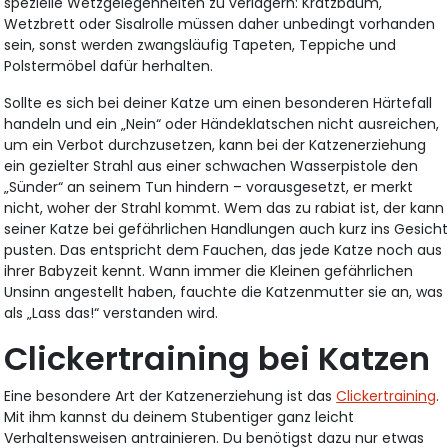
spezielle Wetzgelegenheiten zu verlagern: Kratzbaum,
Wetzbrett oder Sisalrolle müssen daher unbedingt vorhanden
sein, sonst werden zwangsläufig Tapeten, Teppiche und
Polstermöbel dafür herhalten.
Sollte es sich bei deiner Katze um einen besonderen Härtefall
handeln und ein „Nein“ oder Händeklatschen nicht ausreichen,
um ein Verbot durchzusetzen, kann bei der Katzenerziehung
ein gezielter Strahl aus einer schwachen Wasserpistole den
„Sünder“ an seinem Tun hindern – vorausgesetzt, er merkt
nicht, woher der Strahl kommt. Wem das zu rabiat ist, der kann
seiner Katze bei gefährlichen Handlungen auch kurz ins Gesich
pusten. Das entspricht dem Fauchen, das jede Katze noch aus
ihrer Babyzeit kennt. Wann immer die Kleinen gefährlichen
Unsinn angestellt haben, fauchte die Katzenmutter sie an, was
als „Lass das!“ verstanden wird.
Clickertraining bei Katzen
Eine besondere Art der Katzenerziehung ist das
Clickertraining
.
Mit ihm kannst du deinem Stubentiger ganz leicht
Verhaltensweisen antrainieren. Du benötigst dazu nur etwas