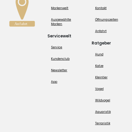
Markenwelt
Kontakt
Ausgewählte
Öffnungszeiten
Marken
Anfahrt
Servicewelt
Ratgeber
Service
Hund
Kundenclub
Katze
Newsletter
Kleintier
App
Vogel
Wildvogel
Aquaristik
Terraristik