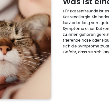
Was ist ein
Für Katzenfreunde ist e
Katzenallergie. Sie bede
kurz oder lang vom gel
Symptome einer Katzena
zu ihnen gehören gereiz
triefende Nase oder Ha
sich die Symptome zwar 
Gefahr, dass sie sich la