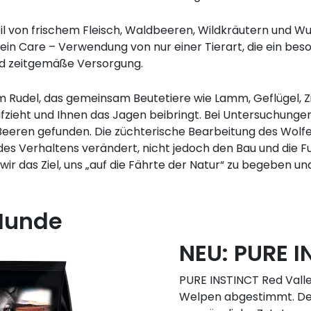
il von frischem Fleisch, Waldbeeren, Wildkräutern und W
ein Care – Verwendung von nur einer Tierart, die ein beso
und zeitgemäße Versorgung.
im Rudel, das gemeinsam Beutetiere wie Lamm, Geflügel, Zi
fzieht und Ihnen das Jagen beibringt. Bei Untersuchung
 Beeren gefunden. Die züchterische Bearbeitung des Wolfe
es Verhaltens verändert, nicht jedoch den Bau und die F
ir das Ziel, uns „auf die Fährte der Natur“ zu begeben un
 Hunde
NEU: PURE 
PURE INSTINCT Red Valley
Welpen abgestimmt. Der